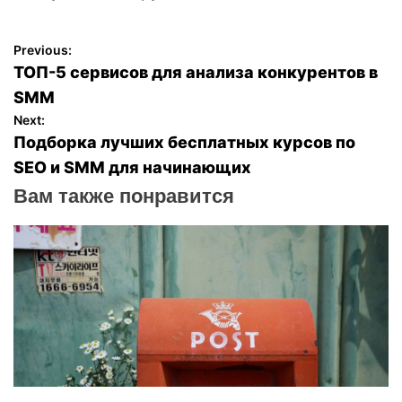
Previous:
Н
ТОП-5 сервисов для анализа конкурентов в
а
SMM
Next:
в
Подборка лучших бесплатных курсов по
SEO и SMM для начинающих
и
Вам также понравится
г
а
ц
и
я