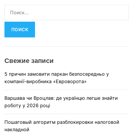
Н
а
й
т
и
:
Свежие записи
5 причин замовити паркан безпосередньо у
компанії-виробника «Евроворота»
Варшава чи Вроцлав: де українцю легше знайти
роботу у 2026 році
Пошаговый алгоритм разблокировки налоговой
накладной