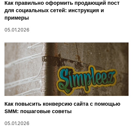
п
Как правильно оформить продающий пост
для социальных сетей: инструкция и
о
примеры
з
05.01.2026
а
п
и
с
я
м
Как повысить конверсию сайта с помощью
SMM: пошаговые советы
05.01.2026