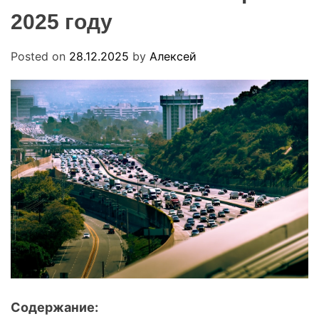
.
O
2025 году
u
D
a
E
Posted on
28.12.2025
by
Алексей
Содержание: