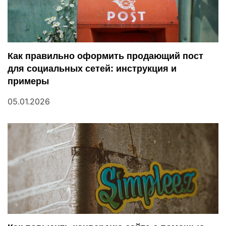
и
я
п
Как правильно оформить продающий пост
для социальных сетей: инструкция и
о
примеры
з
05.01.2026
а
п
и
с
я