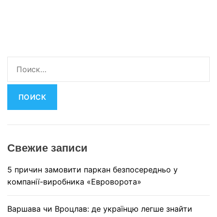
Н
а
й
т
и
:
Свежие записи
5 причин замовити паркан безпосередньо у
компанії-виробника «Евроворота»
Варшава чи Вроцлав: де українцю легше знайти