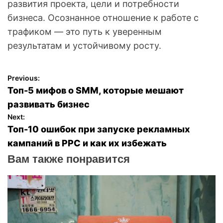
развития проекта, цели и потребности
бизнеса. Осознанное отношение к работе с
трафиком — это путь к уверенным
результатам и устойчивому росту.
Previous:
Н
Топ-5 мифов о SMM, которые мешают
а
развивать бизнес
Next:
в
Топ-10 ошибок при запуске рекламных
кампаний в PPC и как их избежать
и
Вам также понравится
г
а
ц