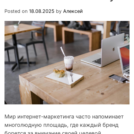
.
O
u
D
Posted on
18.08.2025
by
Алексей
a
E
Мир интернет-маркетинга часто напоминает
многолюдную площадь, где каждый бренд
борется за внимание своей целевой