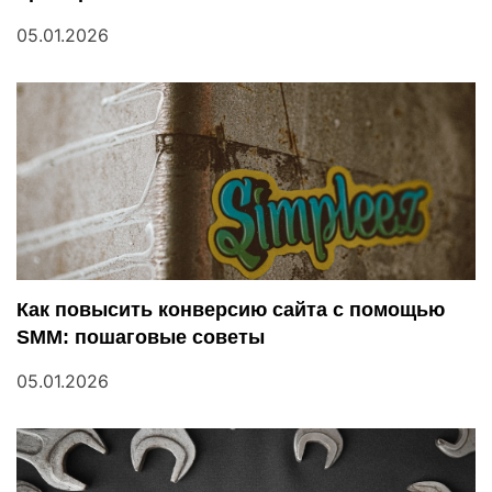
а
05.01.2026
п
и
с
я
м
Как повысить конверсию сайта с помощью
SMM: пошаговые советы
05.01.2026