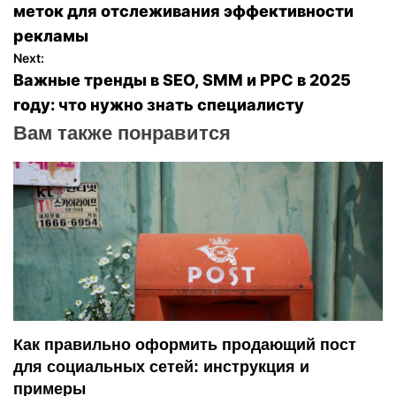
а
меток для отслеживания эффективности
рекламы
в
Next:
Важные тренды в SEO, SMM и PPC в 2025
и
году: что нужно знать специалисту
г
Вам также понравится
а
ц
и
я
п
Как правильно оформить продающий пост
о
для социальных сетей: инструкция и
з
примеры