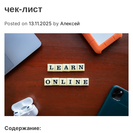
.
O
чек-лист
u
D
a
E
Posted on
13.11.2025
by
Алексей
Содержание: