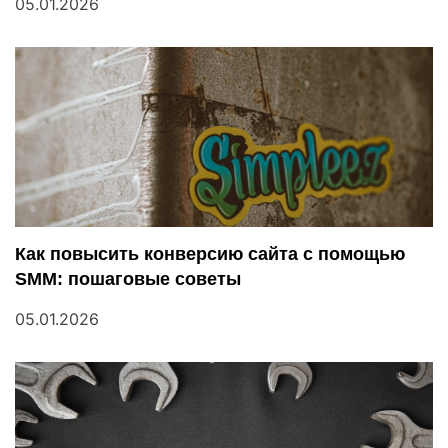
05.01.2026
а
п
и
с
я
м
Как повысить конверсию сайта с помощью
SMM: пошаговые советы
05.01.2026