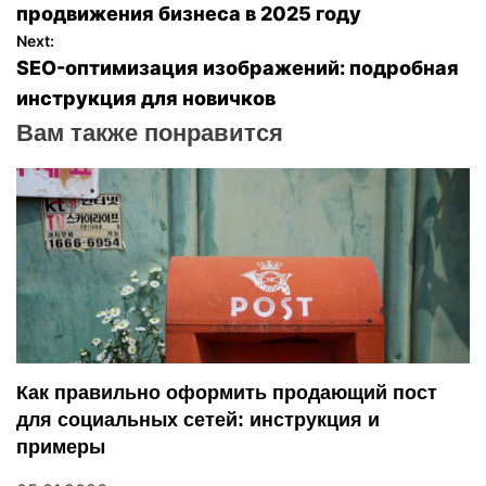
а
продвижения бизнеса в 2025 году
Next:
в
SEO-оптимизация изображений: подробная
инструкция для новичков
и
Вам также понравится
г
а
ц
и
я
п
Как правильно оформить продающий пост
для социальных сетей: инструкция и
о
примеры
з