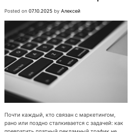
.
O
u
D
Posted on
07.10.2025
by
Алексей
a
E
Почти каждый, кто связан с маркетингом,
рано или поздно сталкивается с задачей: как
превратить платный рекламный трафик не