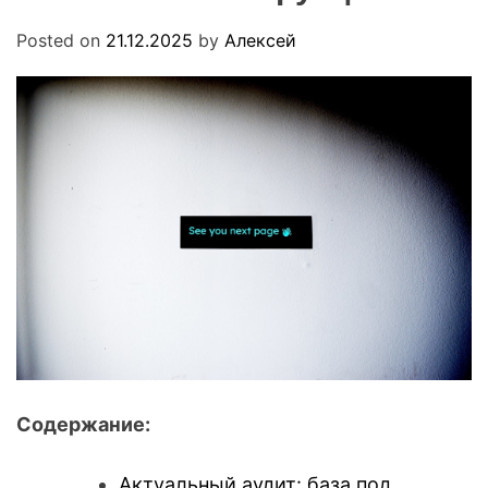
.
O
u
D
Posted on
21.12.2025
by
Алексей
a
E
Содержание:
Актуальный аудит: база под