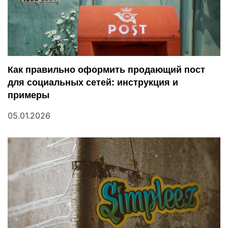
ц
и
я
п
Как правильно оформить продающий пост
для социальных сетей: инструкция и
о
примеры
з
05.01.2026
а
п
и
с
я