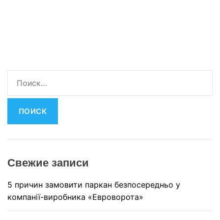
Н
а
й
т
и
:
Свежие записи
5 причин замовити паркан безпосередньо у
компанії-виробника «Евроворота»