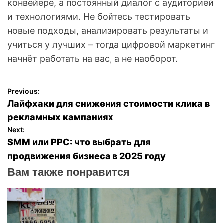
конвейере, а постоянный диалог с аудиторией
и технологиями. Не бойтесь тестировать
новые подходы, анализировать результаты и
учиться у лучших – тогда цифровой маркетинг
начнёт работать на вас, а не наоборот.
Previous:
Н
Лайфхаки для снижения стоимости клика в
а
рекламных кампаниях
Next:
в
SMM или PPC: что выбрать для
продвижения бизнеса в 2025 году
и
Вам также понравится
г
а