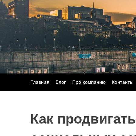
S
k
i
p
t
o
c
o
n
t
e
Главная
Блог
Про компанию
Контакты
n
t
Как продвигать