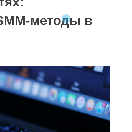
тях:
.
u
SMM-методы в
a