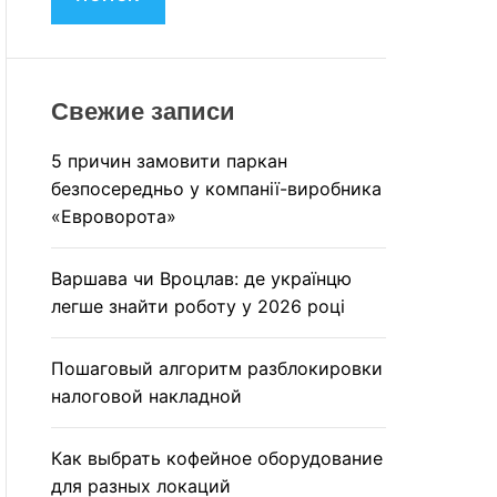
M
и
O
:
D
E
Свежие записи
5 причин замовити паркан
безпосередньо у компанії-виробника
«Евроворота»
Варшава чи Вроцлав: де українцю
легше знайти роботу у 2026 році
Пошаговый алгоритм разблокировки
налоговой накладной
Как выбрать кофейное оборудование
для разных локаций