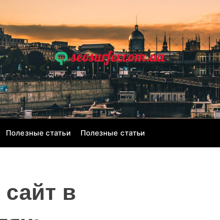
s
e
o
s
u
r
Полезные статьи
Полезные статьи
f
e
r
.
 сайт в
c
o
m