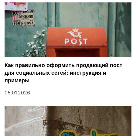
а
ц
и
я
п
Как правильно оформить продающий пост
о
для социальных сетей: инструкция и
з
примеры
а
05.01.2026
п
и
с