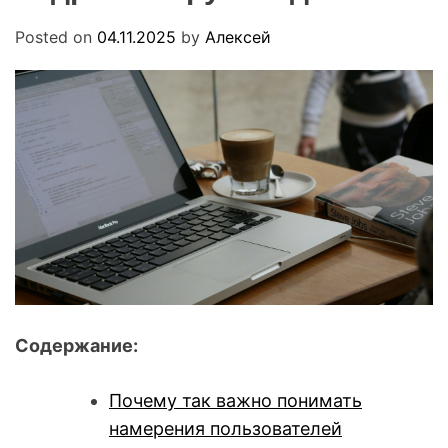
.
O
u
D
Posted on
04.11.2025
by
Алексей
a
E
Содержание:
Почему так важно понимать
намерения пользователей