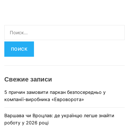
Н
а
й
т
и
:
Свежие записи
5 причин замовити паркан безпосередньо у
компанії-виробника «Евроворота»
Варшава чи Вроцлав: де українцю легше знайти
роботу у 2026 році