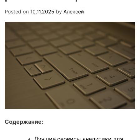
.
O
u
D
Posted on
10.11.2025
by
Алексей
a
E
Содержание:
Лучшие сервисы аналитики для