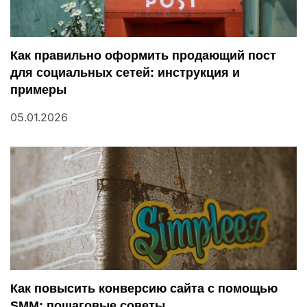
я
п
Как правильно оформить продающий пост
для социальных сетей: инструкция и
о
примеры
з
05.01.2026
а
п
и
с
я
м
Как повысить конверсию сайта с помощью
SMM: пошаговые советы