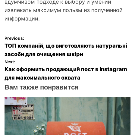
вдумчивом подходе к выбору и умении
извлекать максимум пользы из полученной
информации.
Previous:
Н
ТОП компаній, що виготовляють натуральні
а
засоби для очищення шкіри
Next:
в
Как оформить продающий пост в Instagram
для максимального охвата
и
Вам также понравится
г
а
ц
и