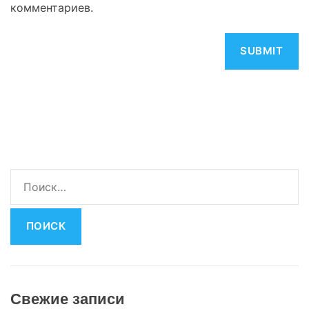
комментариев.
Н
а
й
т
и
:
Свежие записи