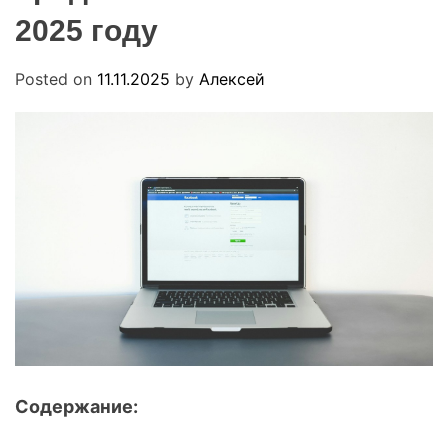
.
O
2025 году
u
D
a
E
Posted on
11.11.2025
by
Алексей
Содержание: