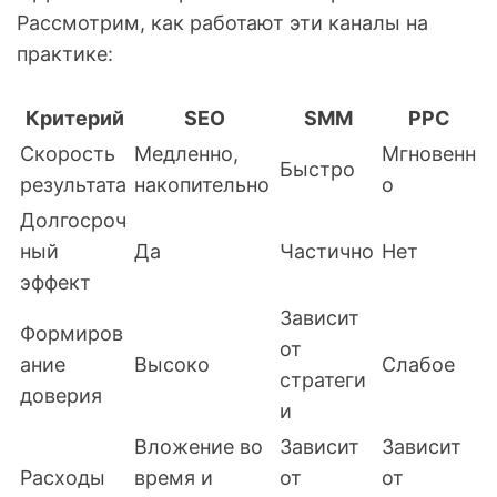
Рассмотрим, как работают эти каналы на
практике:
Критерий
SEO
SMM
PPC
Скорость
Медленно,
Мгновенн
Быстро
результата
накопительно
о
Долгосроч
ный
Да
Частично
Нет
эффект
Зависит
Формиров
от
ание
Высоко
Слабое
стратеги
доверия
и
Вложение во
Зависит
Зависит
Расходы
время и
от
от