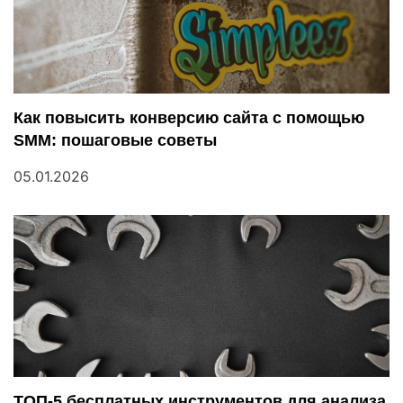
с
я
м
Как повысить конверсию сайта с помощью
SMM: пошаговые советы
05.01.2026
ТОП-5 бесплатных инструментов для анализа