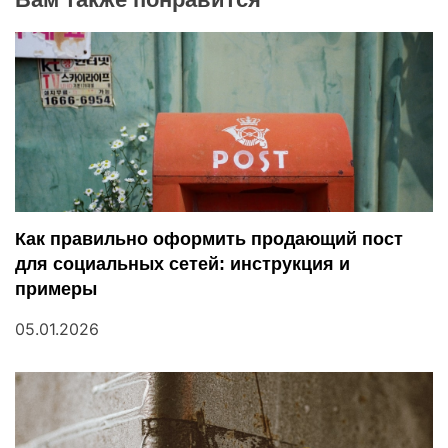
г
а
ц
и
я
п
Как правильно оформить продающий пост
для социальных сетей: инструкция и
о
примеры
з
05.01.2026
а
п
и