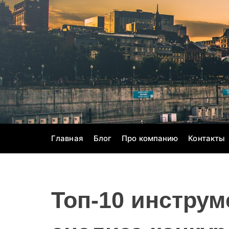
S
k
i
p
t
o
c
o
n
t
e
Главная
Блог
Про компанию
Контакты
n
t
Топ-10 инструм