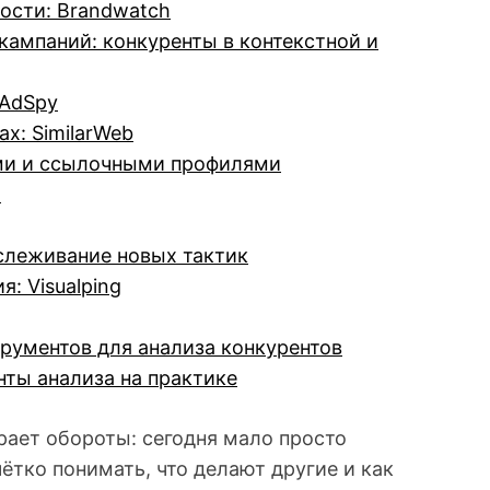
ости: Brandwatch
кампаний: конкуренты в контекстной и
 AdSpy
х: SimilarWeb
ями и ссылочными профилями
o
слеживание новых тактик
: Visualping
трументов для анализа конкурентов
нты анализа на практике
ирает обороты: сегодня мало просто
ётко понимать, что делают другие и как