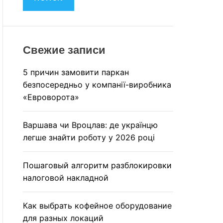
M
и
O
:
D
E
Свежие записи
5 причин замовити паркан
безпосередньо у компанії-виробника
«Евроворота»
Варшава чи Вроцлав: де українцю
легше знайти роботу у 2026 році
Пошаговый алгоритм разблокировки
налоговой накладной
Как выбрать кофейное оборудование
для разных локаций