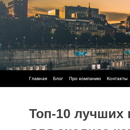
S
k
i
p
t
o
c
o
n
t
e
Главная
Блог
Про компанию
Контакты
n
t
Топ-10 лучших