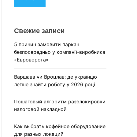
M
и
O
:
D
E
Свежие записи
5 причин замовити паркан
безпосередньо у компанії-виробника
«Евроворота»
Варшава чи Вроцлав: де українцю
легше знайти роботу у 2026 році
Пошаговый алгоритм разблокировки
налоговой накладной
Как выбрать кофейное оборудование
для разных локаций