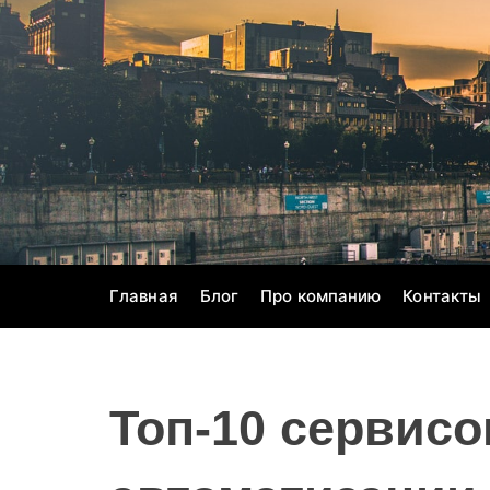
S
k
i
p
t
o
c
o
n
t
e
Главная
Блог
Про компанию
Контакты
n
t
Топ-10 сервисо