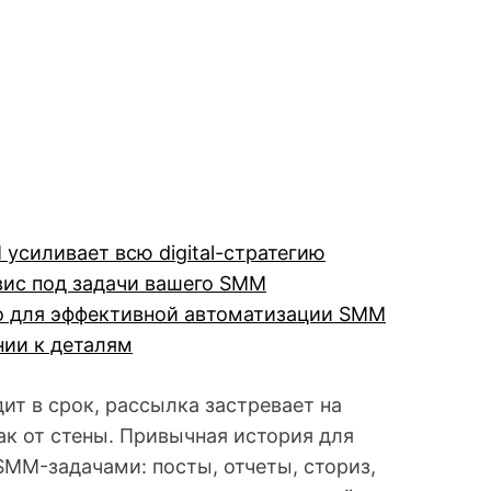
усиливает всю digital-стратегию
вис под задачи вашего SMM
но для эффективной автоматизации SMM
нии к деталям
ит в срок, рассылка застревает на
как от стены. Привычная история для
SMM-задачами: посты, отчеты, сториз,