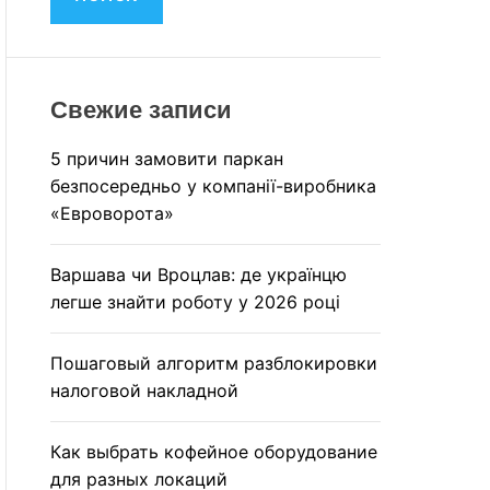
M
и
O
:
D
E
Свежие записи
5 причин замовити паркан
безпосередньо у компанії-виробника
«Евроворота»
Варшава чи Вроцлав: де українцю
легше знайти роботу у 2026 році
Пошаговый алгоритм разблокировки
налоговой накладной
Как выбрать кофейное оборудование
для разных локаций