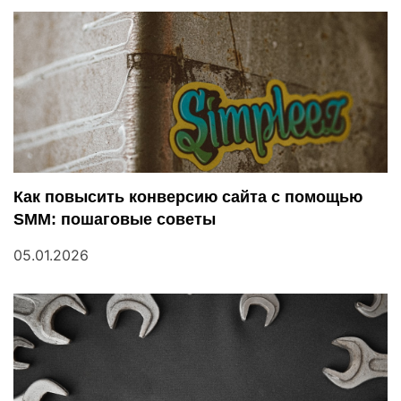
а
п
и
с
я
м
Как повысить конверсию сайта с помощью
SMM: пошаговые советы
05.01.2026