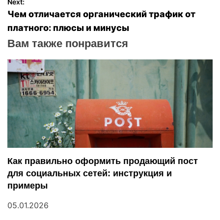
Next:
в
Чем отличается органический трафик от
платного: плюсы и минусы
и
Вам также понравится
г
а
ц
и
я
п
Как правильно оформить продающий пост
для социальных сетей: инструкция и
о
примеры
з
05.01.2026