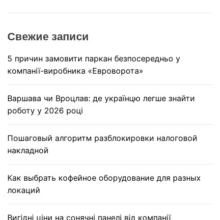
:
Свежие записи
5 причин замовити паркан безпосередньо у
компанії-виробника «Евроворота»
Варшава чи Вроцлав: де українцю легше знайти
роботу у 2026 році
Пошаговый алгоритм разблокировки налоговой
накладной
Как выбрать кофейное оборудование для разных
локаций
Вигідні ціни на сонячні панелі від компанії