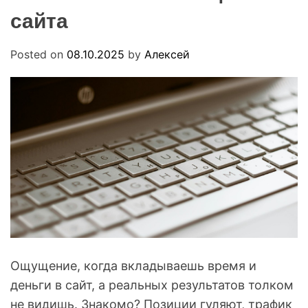
.
O
сайта
u
D
a
E
Posted on
08.10.2025
by
Алексей
Ощущение, когда вкладываешь время и
деньги в сайт, а реальных результатов толком
не видишь. Знакомо? Позиции гуляют, трафик