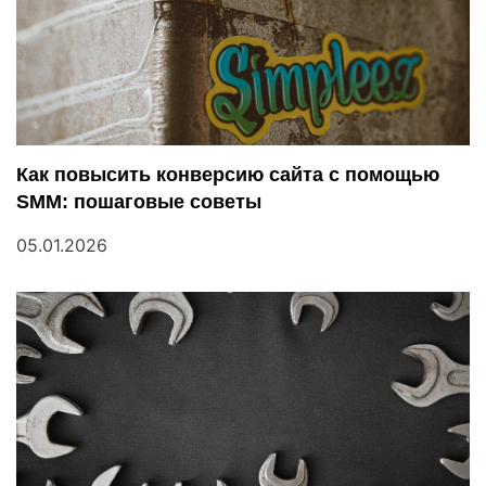
и
с
я
м
Как повысить конверсию сайта с помощью
SMM: пошаговые советы
05.01.2026