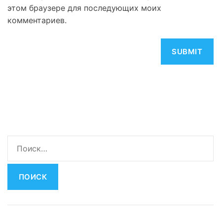
этом браузере для последующих моих
комментариев.
Н
а
й
т
и
: