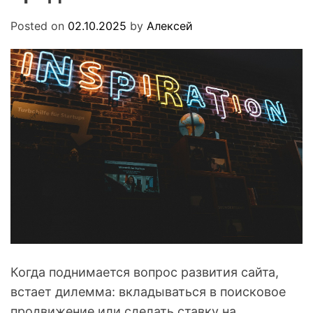
.
O
u
D
Posted on
02.10.2025
by
Алексей
a
E
Когда поднимается вопрос развития сайта,
встает дилемма: вкладываться в поисковое
продвижение или сделать ставку на