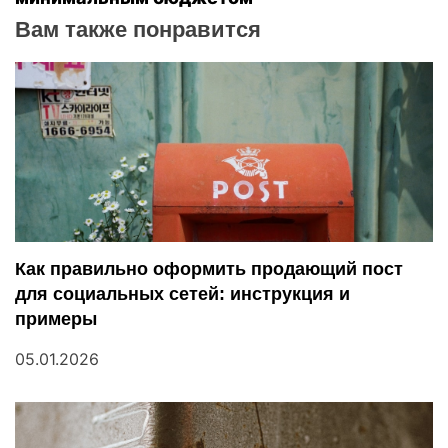
и
Вам также понравится
г
а
ц
и
я
п
Как правильно оформить продающий пост
для социальных сетей: инструкция и
о
примеры
з
05.01.2026
а
п