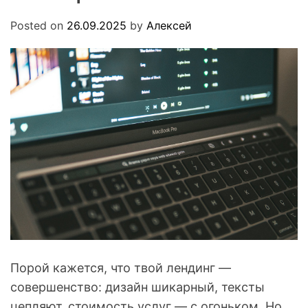
.
O
u
D
Posted on
26.09.2025
by
Алексей
a
E
Порой кажется, что твой лендинг —
совершенство: дизайн шикарный, тексты
цепляют, стоимость услуг — с огоньком. Но