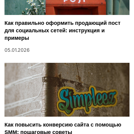
я
п
Как правильно оформить продающий пост
для социальных сетей: инструкция и
о
примеры
з
05.01.2026
а
п
и
с
я
м
Как повысить конверсию сайта с помощью
SMM: пошаговые советы