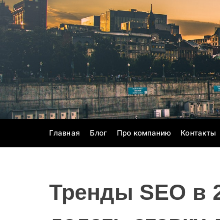
S
k
i
p
t
o
c
o
n
t
e
Главная
Блог
Про компанию
Контакты
n
t
Тренды SEO в 2