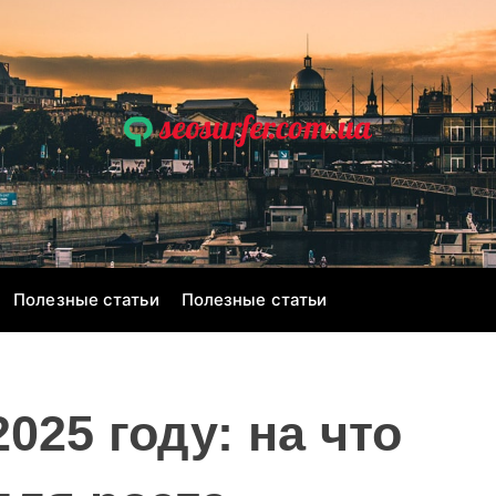
s
e
o
s
u
r
Полезные статьи
Полезные статьи
f
e
r
.
025 году: на что
c
o
m