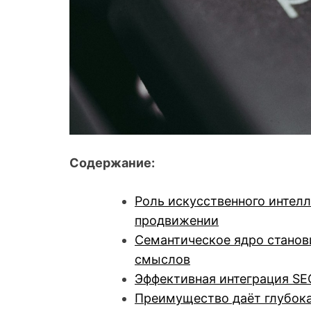
Содержание:
Роль искусственного интел
продвижении
Семантическое ядро станов
смыслов
Эффективная интеграция SE
Преимущество даёт глубока