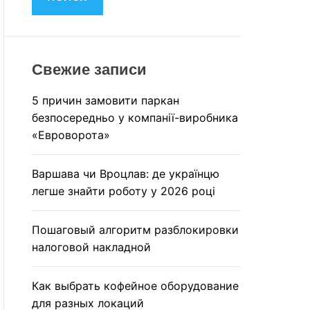
M
и
O
:
D
E
Свежие записи
5 причин замовити паркан
безпосередньо у компанії-виробника
«Евроворота»
Варшава чи Вроцлав: де українцю
легше знайти роботу у 2026 році
Пошаговый алгоритм разблокировки
налоговой накладной
Как выбрать кофейное оборудование
для разных локаций