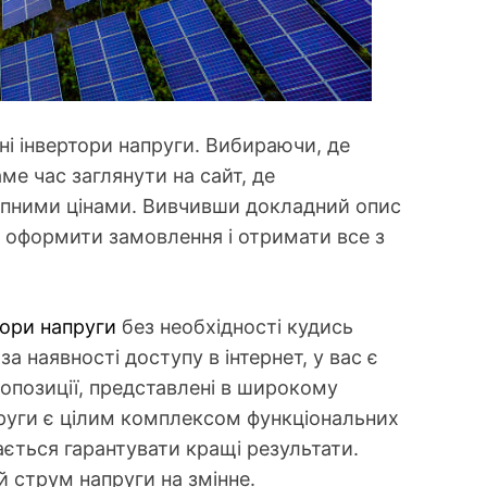
і інвертори напруги. Вибираючи, де
ме час заглянути на сайт, де
ступними цінами. Вивчивши докладний опис
е оформити замовлення і отримати все з
тори напруги
без необхідності кудись
а наявності доступу в інтернет, у вас є
ропозиції, представлені в широкому
руги є цілим комплексом функціональних
дається гарантувати кращі результати.
 струм напруги на змінне.