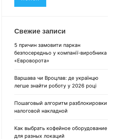
M
и
O
:
D
E
Свежие записи
5 причин замовити паркан
безпосередньо у компанії-виробника
«Евроворота»
Варшава чи Вроцлав: де українцю
легше знайти роботу у 2026 році
Пошаговый алгоритм разблокировки
налоговой накладной
Как выбрать кофейное оборудование
для разных локаций