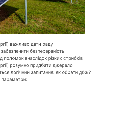
гії, важливо дати раду
забезпечити безперервність
д поломок внаслідок різких стрибків
ргії, розумно придбати джерело
ється логічний запитання: як обрати дбж?
ні параметри: