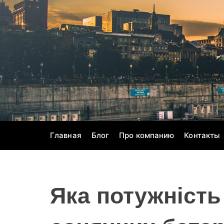
S
k
i
p
t
o
c
o
n
t
e
Главная
Блог
Про компанию
Контакты
n
t
Яка потужність