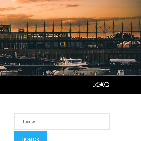
S
S
S
H
W
E
U
I
A
F
T
R
F
C
C
L
H
H
Н
E
C
O
а
L
й
O
т
R